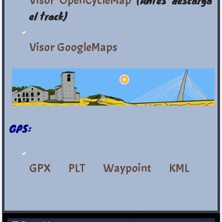
Visor OpenCycleMap
(Antes descarga
el track)
Visor GoogleMaps
GPS:
GPX
PLT
Waypoint
KML