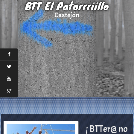
BTT El Patorrriillo
Castejón
¡ BTTer@ no