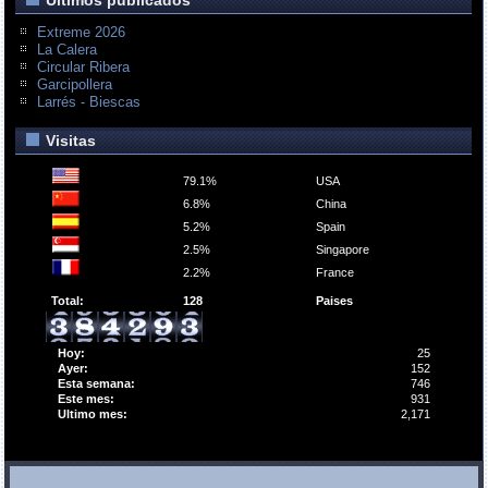
Extreme 2026
La Calera
Circular Ribera
Garcipollera
Larrés - Biescas
Visitas
79.1%
USA
6.8%
China
5.2%
Spain
2.5%
Singapore
2.2%
France
Total:
128
Paises
Hoy:
25
Ayer:
152
Esta semana:
746
Este mes:
931
Ultimo mes:
2,171