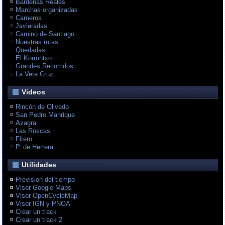
Bardenas Reales
Marchas organizadas
Cameros
Javieradas
Camino de Santiago
Nuestras rutas
Quedadas
El Korrontxo
Grandes Recorridos
La Vera Cruz
Videos
Rincón de Olivedo
San Pedro Manrique
Azagra
Las Roscas
Fitero
P. de Herrera
Utilidades
Prevision del tiempo
Visor Google Maps
Visor OpenCycleMap
Visor IGN y PNOA
Crear un track
Crear un track 2