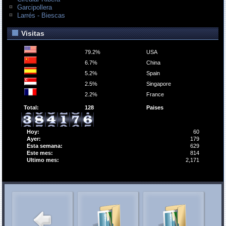
Garcipollera
Larrés - Biescas
Visitas
79.2%
USA
6.7%
China
5.2%
Spain
2.5%
Singapore
2.2%
France
Total:
128
Paises
Hoy:
60
Ayer:
179
Esta semana:
629
Este mes:
814
Ultimo mes:
2,171