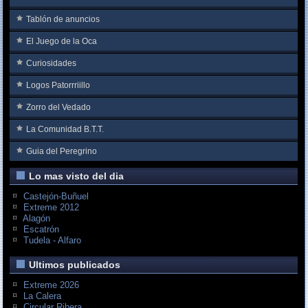
Tablón de anuncios
El Juego de la Oca
Curiosidades
Logos Patorrriillo
Zorro del Vedado
La Comunidad B.T.T.
Guia del Peregrino
Lo mas visto del dia
Castejón-Buñuel
Extreme 2012
Alagón
Escatrón
Tudela - Alfaro
Ultimos publicados
Extreme 2026
La Calera
Circular Ribera