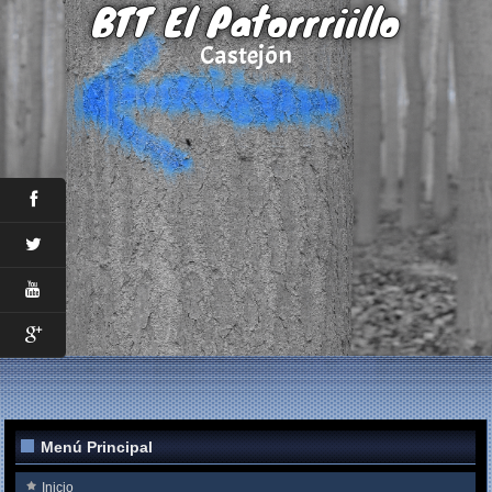
BTT El Patorrriillo
Castejón
Menú Principal
Inicio