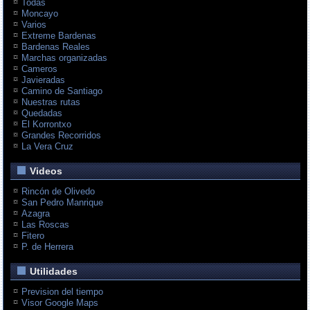
Todas
Moncayo
Varios
Extreme Bardenas
Bardenas Reales
Marchas organizadas
Cameros
Javieradas
Camino de Santiago
Nuestras rutas
Quedadas
El Korrontxo
Grandes Recorridos
La Vera Cruz
Videos
Rincón de Olivedo
San Pedro Manrique
Azagra
Las Roscas
Fitero
P. de Herrera
Utilidades
Prevision del tiempo
Visor Google Maps