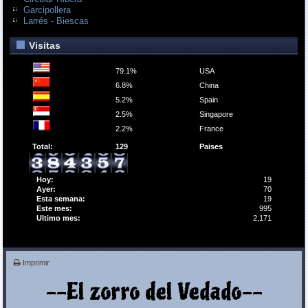
Garcipollera
Larrés - Biescas
Visitas
79.1%
USA
6.8%
China
5.2%
Spain
2.5%
Singapore
2.2%
France
Total:
129
Paises
Hoy:
19
Ayer:
70
Esta semana:
19
Este mes:
995
Ultimo mes:
2,171
Imprimir
--El zorro del Vedado--