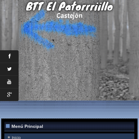
BTT El Patorrriillo
Castejón
Menú Principal
Inicio