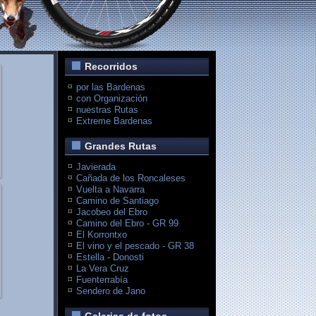
Recorridos
por las Bardenas
con Organización
nuestras Rutas
Extreme Bardenas
Grandes Rutas
Javierada
Cañada de los Roncaleses
Vuelta a Navarra
Camino de Santiago
Jacobeo del Ebro
Camino del Ebro - GR 99
El Korrontxo
El vino y el pescado - GR 38
Estella - Donosti
La Vera Cruz
Fuenterrabía
Sendero de Jano