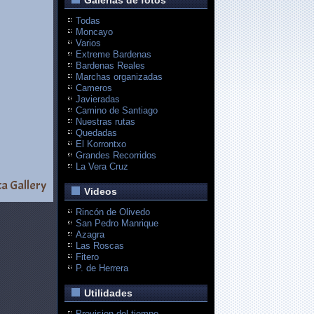
Galerias de fotos
Todas
Moncayo
Varios
Extreme Bardenas
Bardenas Reales
Marchas organizadas
Cameros
Javieradas
Camino de Santiago
Nuestras rutas
Quedadas
El Korrontxo
Grandes Recorridos
La Vera Cruz
a Gallery
Videos
Rincón de Olivedo
San Pedro Manrique
Azagra
Las Roscas
Fitero
P. de Herrera
Utilidades
Prevision del tiempo