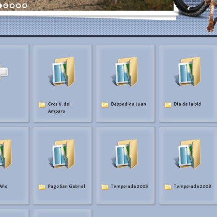
Cros V. del
Despedida Juan
Dia de la bici
Amparo
 Año
Pago San Gabriel
Temporada 2005
Temporada 2008