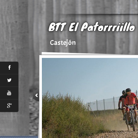
BTT El Patorrriillo
Castejón