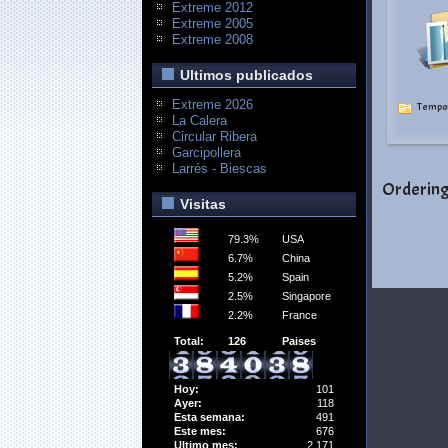
Extreme 2012
Extreme 2005
Extreme 2008
Ultimos publicados
Extreme 2026
Tempo
La Calera
Circular Ribera
Garcipollera
Larrés - Biescas
Orderin
Visitas
79.3%
USA
6.7%
China
5.2%
Spain
2.5%
Singapore
2.2%
France
Total:
126
Paises
Hoy:
101
Ayer:
118
Esta semana:
491
Este mes:
676
Ultimo mes:
2,171