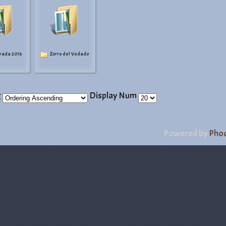
rada 2016
Zorro del Vedado
g
Display Num
Powered by
Phoc