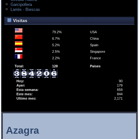
Garcipollera
Larrés - Biescas
Visitas
79.2%
USA
6.7%
China
5.2%
Spain
2.5%
Singapore
2.2%
France
Total:
128
Paises
Hoy:
90
Ayer:
179
Esta semana:
659
Este mes:
844
Ultimo mes:
2,171
Azagra