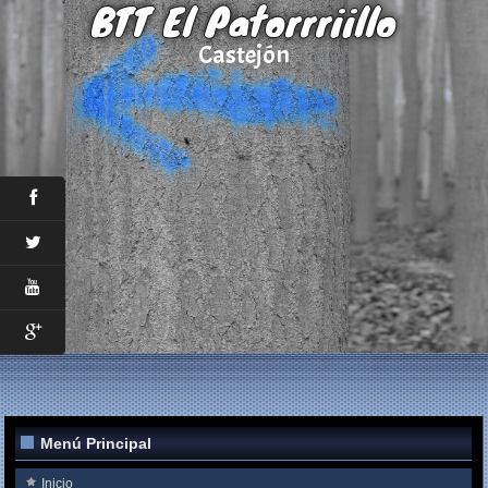
BTT El Patorrriillo
Castejón
Menú Principal
Inicio