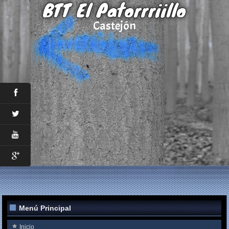
BTT El Patorrriillo
Castejón
Menú Principal
Inicio