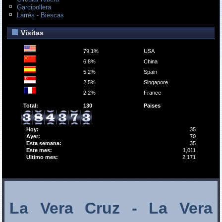
Garcipollera
Larrés - Biescas
Visitas
79.1%
USA
6.8%
China
5.2%
Spain
2.5%
Singapore
2.2%
France
Total:
130
Paises
Hoy:
35
Ayer:
70
Esta semana:
35
Este mes:
1,011
Ultimo mes:
2,171
La Vera Cruz - La Vera