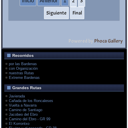
2
3
Inicio
Anterior
1
Siguiente
Final
Powered by
Phoca Gallery
Recorridos
por las Bardenas
con Organización
nuestras Rutas
Extreme Bardenas
Grandes Rutas
Javierada
Cañada de los Roncaleses
Vuelta a Navarra
Camino de Santiago
Jacobeo del Ebro
Camino del Ebro - GR 99
El Korrontxo