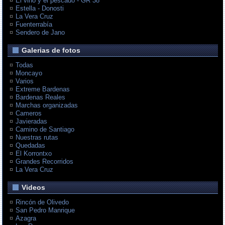
El vino y el pescado - GR 38
Estella - Donosti
La Vera Cruz
Fuenterrabía
Sendero de Jano
Galerias de fotos
Todas
Moncayo
Varios
Extreme Bardenas
Bardenas Reales
Marchas organizadas
Cameros
Javieradas
Camino de Santiago
Nuestras rutas
Quedadas
El Korrontxo
Grandes Recorridos
La Vera Cruz
Videos
Rincón de Olivedo
San Pedro Manrique
Azagra