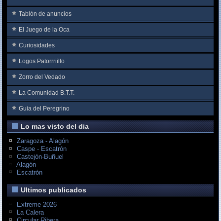
Tablón de anuncios
El Juego de la Oca
Curiosidades
Logos Patorrriillo
Zorro del Vedado
La Comunidad B.T.T.
Guia del Peregrino
Lo mas visto del dia
Zaragoza - Alagón
Caspe - Escatrón
Castejón-Buñuel
Alagón
Escatrón
Ultimos publicados
Extreme 2026
La Calera
Circular Ribera