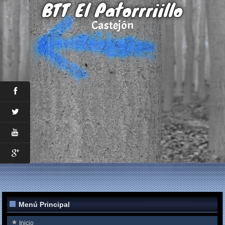
BTT El Patorrriillo
Castejón
Menú Principal
Inicio