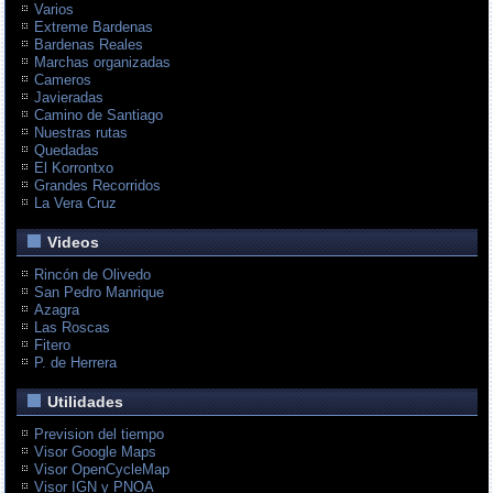
Varios
Extreme Bardenas
Bardenas Reales
Marchas organizadas
Cameros
Javieradas
Camino de Santiago
Nuestras rutas
Quedadas
El Korrontxo
Grandes Recorridos
La Vera Cruz
Videos
Rincón de Olivedo
San Pedro Manrique
Azagra
Las Roscas
Fitero
P. de Herrera
Utilidades
Prevision del tiempo
Visor Google Maps
Visor OpenCycleMap
Visor IGN y PNOA