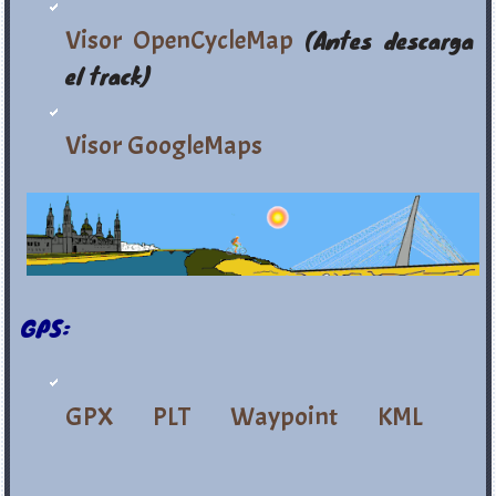
Visor OpenCycleMap
(Antes descarga
el track)
Visor GoogleMaps
GPS:
GPX
PLT
Waypoint
KML