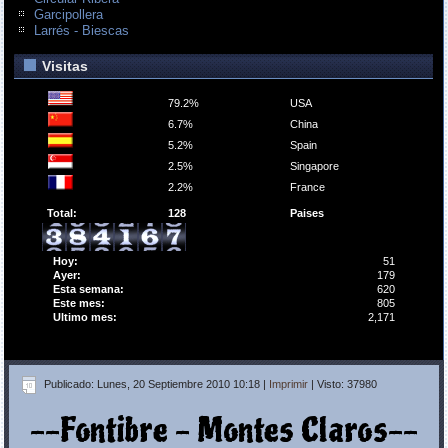
Garcipollera
Larrés - Biescas
Visitas
79.2%
USA
6.7%
China
5.2%
Spain
2.5%
Singapore
2.2%
France
Total:
128
Paises
Hoy:
51
Ayer:
179
Esta semana:
620
Este mes:
805
Ultimo mes:
2,171
Publicado: Lunes, 20 Septiembre 2010 10:18
|
Imprimir
| Visto: 37980
--Fontibre - Montes Claros--