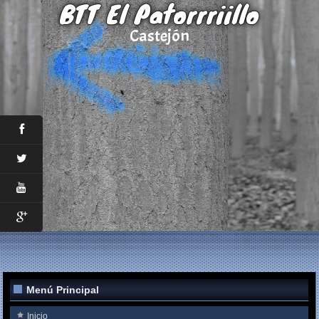
BTT El Patorrriillo
Castejón
Menú Principal
Inicio