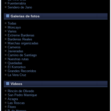
Fuenterrabía
Sendero de Jano
Galerias de fotos
Todas
Moncayo
Varios
Extreme Bardenas
Bardenas Reales
Marchas organizadas
Cameros
Javieradas
Camino de Santiago
Nuestras rutas
Quedadas
El Korrontxo
Grandes Recorridos
La Vera Cruz
Videos
Rincón de Olivedo
San Pedro Manrique
Azagra
Las Roscas
Fitero
P. de Herrera