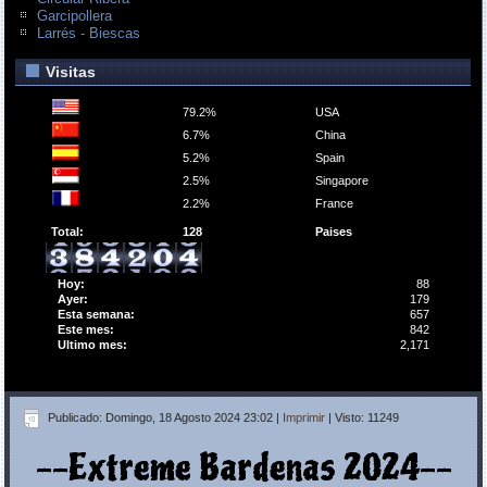
Garcipollera
Larrés - Biescas
Visitas
79.2%
USA
6.7%
China
5.2%
Spain
2.5%
Singapore
2.2%
France
Total:
128
Paises
Hoy:
88
Ayer:
179
Esta semana:
657
Este mes:
842
Ultimo mes:
2,171
Publicado: Domingo, 18 Agosto 2024 23:02
|
Imprimir
| Visto: 11249
--Extreme Bardenas 2024--