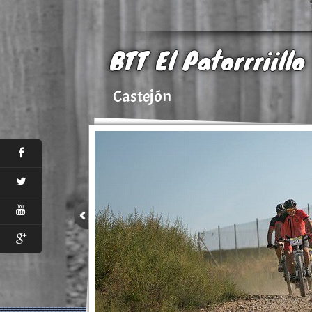
BTT El Patorrriillo
Castejón