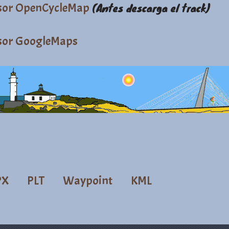
sor OpenCycleMap
(Antes descarga el track)
sor GoogleMaps
PX
PLT
Waypoint
KML