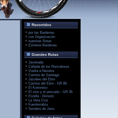
Recorridos
por las Bardenas
con Organización
nuestras Rutas
Extreme Bardenas
Grandes Rutas
Javierada
Cañada de los Roncaleses
Vuelta a Navarra
Camino de Santiago
Jacobeo del Ebro
Camino del Ebro - GR 99
El Korrontxo
El vino y el pescado - GR 38
Estella - Donosti
La Vera Cruz
Fuenterrabía
Sendero de Jano