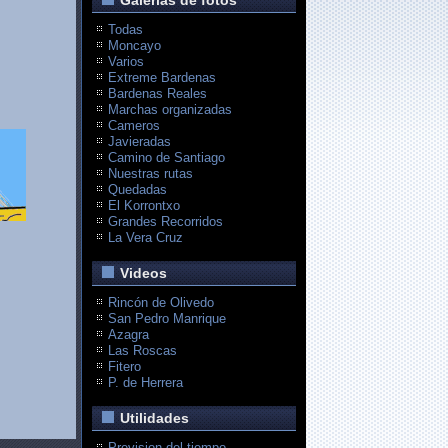
Galerias de fotos
Todas
Moncayo
Varios
Extreme Bardenas
Bardenas Reales
Marchas organizadas
Cameros
Javieradas
Camino de Santiago
Nuestras rutas
Quedadas
El Korrontxo
Grandes Recorridos
La Vera Cruz
Videos
Rincón de Olivedo
San Pedro Manrique
Azagra
Las Roscas
Fitero
P. de Herrera
Utilidades
Prevision del tiempo