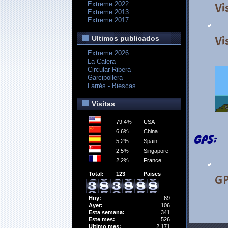
Extreme 2022
Vi
Extreme 2013
Extreme 2017
Vi
Ultimos publicados
Extreme 2026
La Calera
Circular Ribera
Garcipollera
Larrés - Biescas
Visitas
79.4%
USA
6.6%
China
GPS:
5.2%
Spain
2.5%
Singapore
2.2%
France
Total:
123
Paises
G
Hoy:
69
Ayer:
106
Esta semana:
341
Este mes:
526
Ultimo mes:
2,171