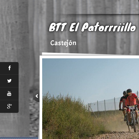
BTT El Patorrriillo
Castejón