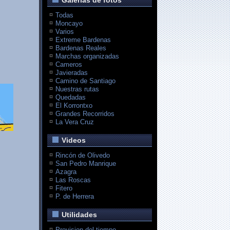
Galerias de fotos
Todas
Moncayo
Varios
Extreme Bardenas
Bardenas Reales
Marchas organizadas
Cameros
Javieradas
Camino de Santiago
Nuestras rutas
Quedadas
El Korrontxo
Grandes Recorridos
La Vera Cruz
Videos
Rincón de Olivedo
San Pedro Manrique
Azagra
Las Roscas
Fitero
P. de Herrera
Utilidades
Prevision del tiempo