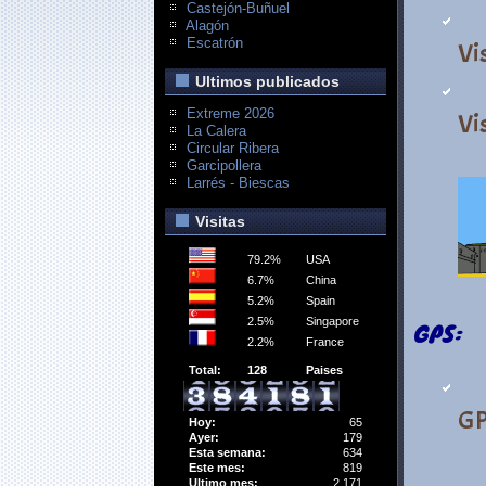
Castejón-Buñuel
Alagón
Escatrón
Vi
Ultimos publicados
Extreme 2026
Vi
La Calera
Circular Ribera
Garcipollera
Larrés - Biescas
Visitas
79.2%
USA
6.7%
China
5.2%
Spain
2.5%
Singapore
GPS:
2.2%
France
Total:
128
Paises
G
Hoy:
65
Ayer:
179
Esta semana:
634
Este mes:
819
Ultimo mes:
2,171