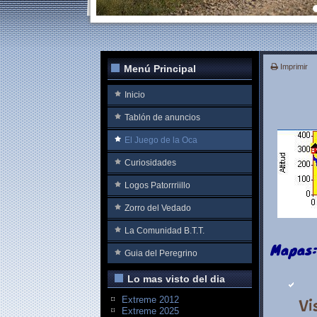
Imprimir
Menú Principal
Inicio
Tablón de anuncios
El Juego de la Oca
Curiosidades
Logos Patorrriillo
Zorro del Vedado
La Comunidad B.T.T.
Mapas:
Guia del Peregrino
Lo mas visto del dia
Extreme 2012
Vi
Extreme 2025