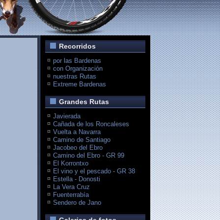
Recorridos
por las Bardenas
con Organización
nuestras Rutas
Extreme Bardenas
Grandes Rutas
Javierada
Cañada de los Roncaleses
Vuelta a Navarra
Camino de Santiago
Jacobeo del Ebro
Camino del Ebro - GR 99
El Korrontxo
El vino y el pescado - GR 38
Estella - Donosti
La Vera Cruz
Fuenterrabía
Sendero de Jano