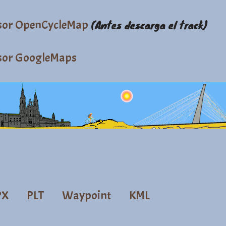
sor OpenCycleMap
(Antes descarga el track)
sor GoogleMaps
PX
PLT
Waypoint
KML