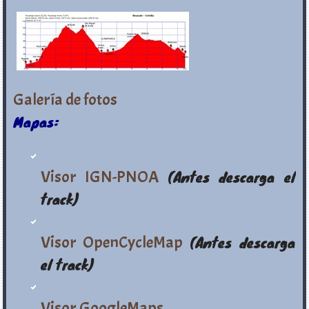
Galería de fotos
Mapas:
Visor IGN-PNOA
(Antes descarga el
track)
Visor OpenCycleMap
(Antes descarga
el track)
Visor GoogleMaps