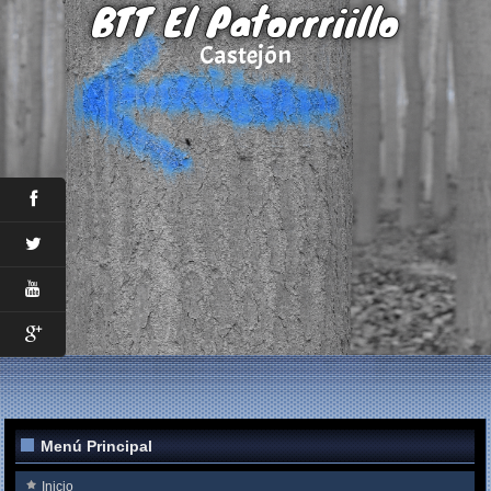
BTT El Patorrriillo
Castejón
Menú Principal
Inicio