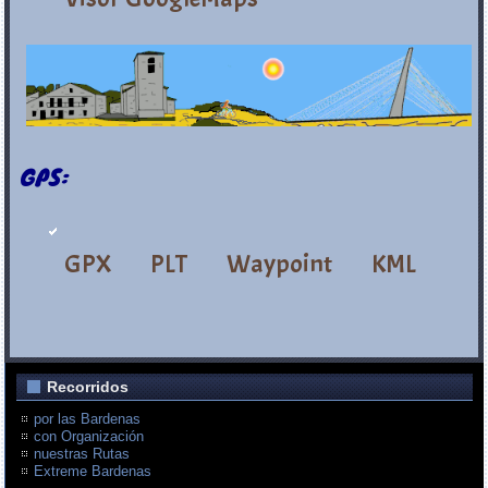
GPS:
GPX
PLT
Waypoint
KML
Recorridos
por las Bardenas
con Organización
nuestras Rutas
Extreme Bardenas