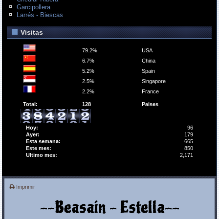
Garcipollera
Larrés - Biescas
Visitas
79.2%
USA
6.7%
China
5.2%
Spain
2.5%
Singapore
2.2%
France
Total:
128
Paises
Hoy:
96
Ayer:
179
Esta semana:
665
Este mes:
850
Ultimo mes:
2,171
Imprimir
--Beasaín - Estella--