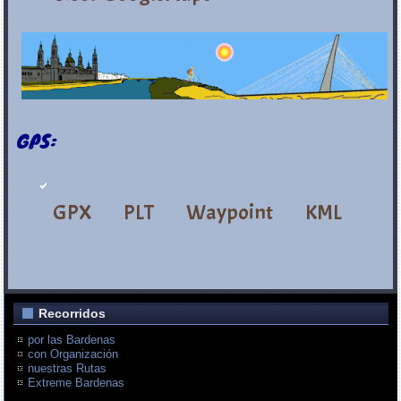
GPS:
GPX
PLT
Waypoint
KML
Recorridos
por las Bardenas
con Organización
nuestras Rutas
Extreme Bardenas