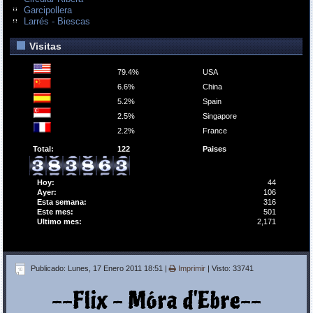
Garcipollera
Larrés - Biescas
Visitas
79.4%
USA
6.6%
China
5.2%
Spain
2.5%
Singapore
2.2%
France
Total:
122
Paises
Hoy:
44
Ayer:
106
Esta semana:
316
Este mes:
501
Ultimo mes:
2,171
Publicado: Lunes, 17 Enero 2011 18:51
|
Imprimir
| Visto: 33741
--Flix - Móra d'Ebre--