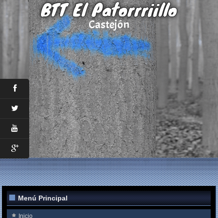
BTT El Patorrriillo
Castejón
Menú Principal
Inicio