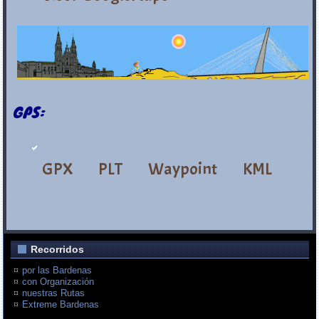
GPS:
GPX
PLT
Waypoint
KML
Recorridos
por las Bardenas
con Organización
nuestras Rutas
Extreme Bardenas