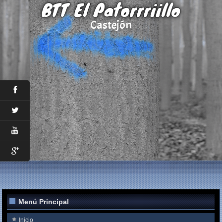
BTT El Patorrriillo
Castejón
Menú Principal
Inicio