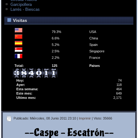
Garcipollera
Larrés - Biescas
Visitas
79.3%
USA
6.6%
China
5.2%
Spain
2.5%
Singapore
2.2%
France
Total:
125
Paises
Hoy:
74
Ayer:
118
Esta semana:
464
Este mes:
649
Ultimo mes:
2,171
Publicado: Miércoles, 08 Junio 2011 23:10
|
Imprimir
| Visto: 35666
--Caspe - Escatrón--