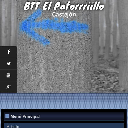
BTT El Patorrriillo
Castejón
Menú Principal
Inicio