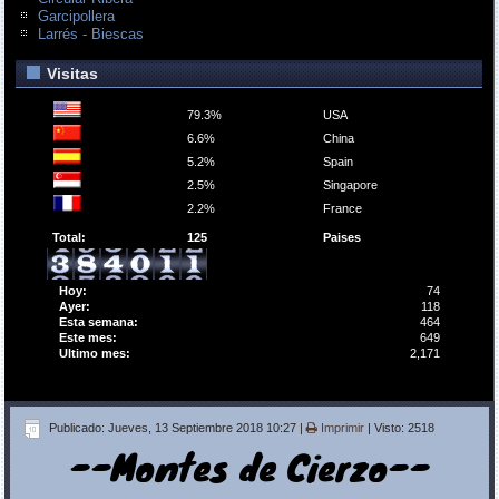
Garcipollera
Larrés - Biescas
Visitas
79.3%
USA
6.6%
China
5.2%
Spain
2.5%
Singapore
2.2%
France
Total:
125
Paises
Hoy:
74
Ayer:
118
Esta semana:
464
Este mes:
649
Ultimo mes:
2,171
Publicado: Jueves, 13 Septiembre 2018 10:27
|
Imprimir
| Visto: 2518
--Montes de Cierzo--