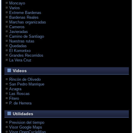
Moncayo
Varios
Extreme Bardenas
Bardenas Reales
Marchas organizadas
Cameros
Javieradas
Camino de Santiago
Nuestras rutas
Quedadas
El Korrontxo
Grandes Recorridos
La Vera Cruz
Videos
Rincón de Olivedo
San Pedro Manrique
Azagra
Las Roscas
Fitero
P. de Herrera
Utilidades
Prevision del tiempo
Visor Google Maps
Visor OpenCycleMap