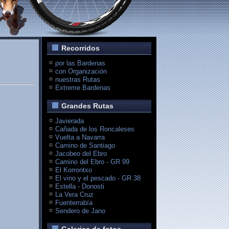
Recorridos
por las Bardenas
con Organización
nuestras Rutas
Extreme Bardenas
Grandes Rutas
Javierada
Cañada de los Roncaleses
Vuelta a Navarra
Camino de Santiago
Jacobeo del Ebro
Camino del Ebro - GR 99
El Korrontxo
El vino y el pescado - GR 38
Estella - Donosti
La Vera Cruz
Fuenterrabía
Sendero de Jano