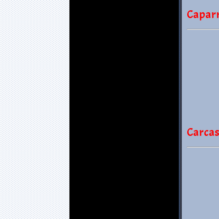
Capar
Carcas