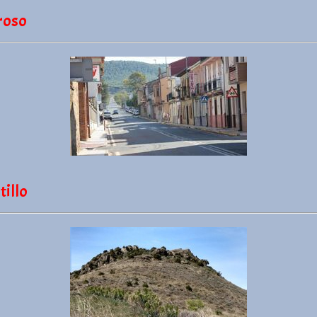
roso
tillo