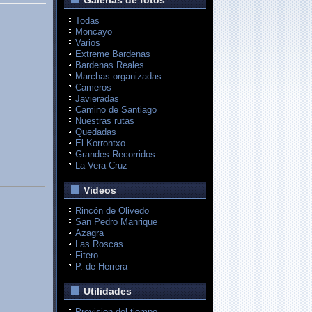
Galerias de fotos
Todas
Moncayo
Varios
Extreme Bardenas
Bardenas Reales
Marchas organizadas
Cameros
Javieradas
Camino de Santiago
Nuestras rutas
Quedadas
El Korrontxo
Grandes Recorridos
La Vera Cruz
Videos
Rincón de Olivedo
San Pedro Manrique
Azagra
Las Roscas
Fitero
P. de Herrera
Utilidades
Prevision del tiempo