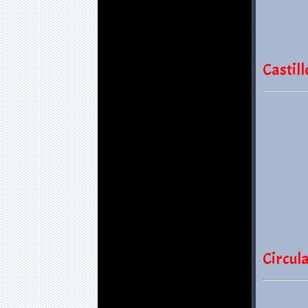
Castill
Circul