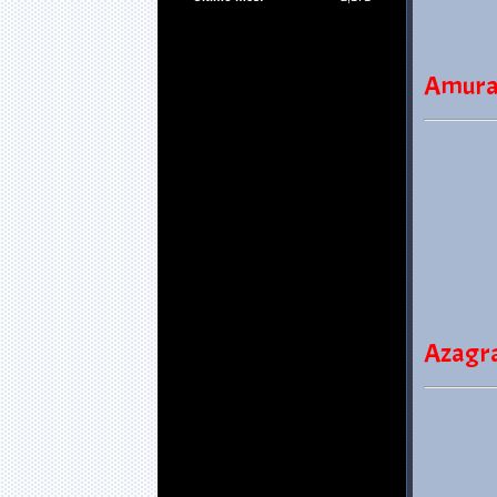
Amural
Azagr