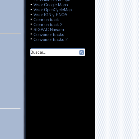
Visor Google Maps
Visor OpenCycleMap
Visor IGN y PNOA
Crear un track
Crear un track 2
SIGPAC Navarra
Conversor tracks
Conversor tracks 2