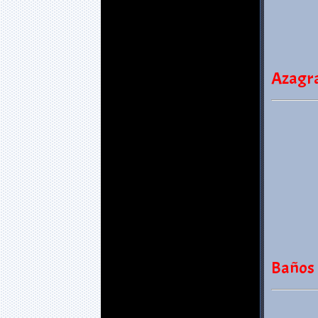
Azagra
Baños 