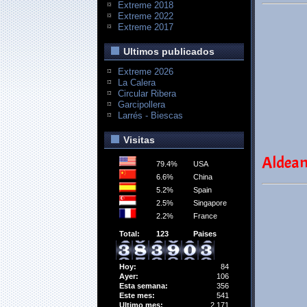
Extreme 2018
Extreme 2022
Extreme 2017
Ultimos publicados
Extreme 2026
La Calera
Circular Ribera
Garcipollera
Larrés - Biescas
Visitas
Aldean
79.4%
USA
6.6%
China
5.2%
Spain
2.5%
Singapore
2.2%
France
Total:
123
Paises
Hoy:
84
Ayer:
106
Esta semana:
356
Este mes:
541
Ultimo mes:
2,171