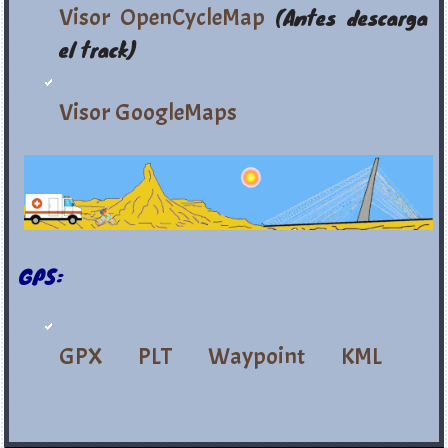
Visor OpenCycleMap
(Antes descarga
el track)
Visor GoogleMaps
GPS:
GPX
PLT
Waypoint
KML