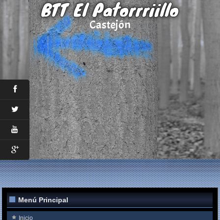
BTT El Patorrriillo
Castejón
Menú Principal
Inicio