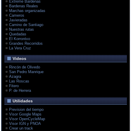
Extreme Bardenas
Bardenas Reales
Marchas organizadas
Cameros
Javieradas
Camino de Santiago
Nuestras rutas
Quedadas
El Korrontxo
Grandes Recorridos
La Vera Cruz
Videos
Rincón de Olivedo
San Pedro Manrique
Azagra
Las Roscas
Fitero
P. de Herrera
Utilidades
Prevision del tiempo
Visor Google Maps
Visor OpenCycleMap
Visor IGN y PNOA
Crear un track