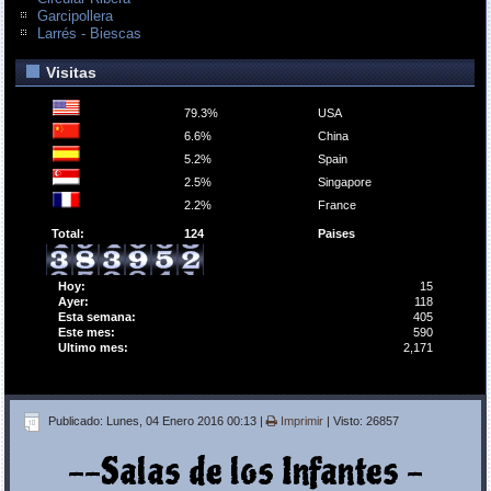
Garcipollera
Larrés - Biescas
Visitas
79.3%
USA
6.6%
China
5.2%
Spain
2.5%
Singapore
2.2%
France
Total:
124
Paises
Hoy:
15
Ayer:
118
Esta semana:
405
Este mes:
590
Ultimo mes:
2,171
Publicado: Lunes, 04 Enero 2016 00:13
|
Imprimir
| Visto: 26857
--Salas de los Infantes -