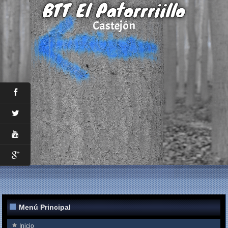
BTT El Patorrriillo
Castejón
Menú Principal
Inicio