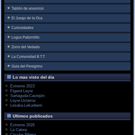
Tablón de anuncios
El Juego de la Oca
Curiosidades
Logos Patorrriillo
Zorro del Vedado
La Comunidad B.T.T.
Guia del Peregrino
Lo mas visto del dia
Extreme 2023
Figarol-Leyre
Sartaguda-Castejón
Leyre-Uztárroz
Lesaka-Lekunberri
Ultimos publicados
Extreme 2026
La Calera
Circular Ribera