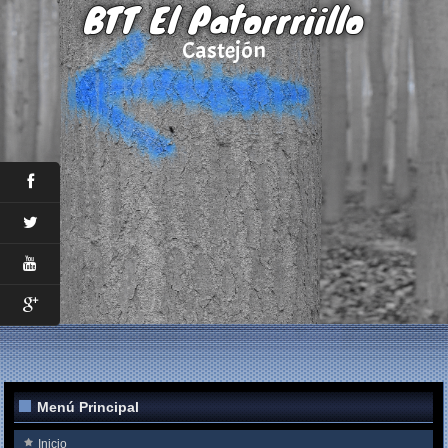
BTT El Patorrriillo
Castejón
Menú Principal
Inicio