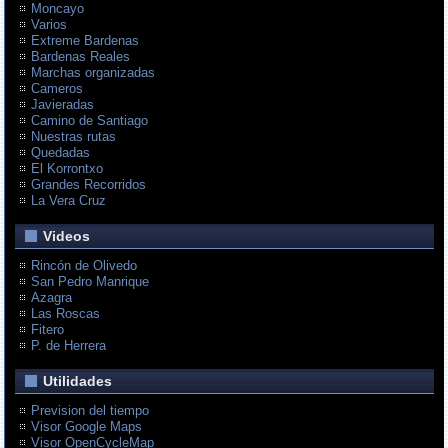
Moncayo
Varios
Extreme Bardenas
Bardenas Reales
Marchas organizadas
Cameros
Javieradas
Camino de Santiago
Nuestras rutas
Quedadas
El Korrontxo
Grandes Recorridos
La Vera Cruz
Videos
Rincón de Olivedo
San Pedro Manrique
Azagra
Las Roscas
Fitero
P. de Herrera
Utilidades
Prevision del tiempo
Visor Google Maps
Visor OpenCycleMap