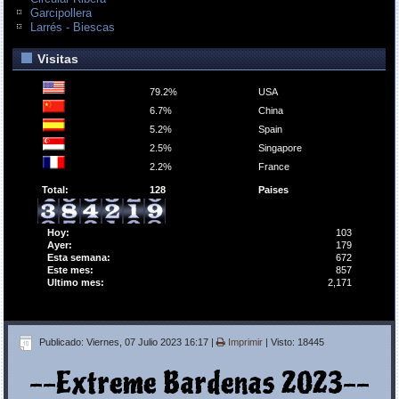
Garcipollera
Larrés - Biescas
Visitas
79.2%
USA
6.7%
China
5.2%
Spain
2.5%
Singapore
2.2%
France
Total:
128
Paises
Hoy:
103
Ayer:
179
Esta semana:
672
Este mes:
857
Ultimo mes:
2,171
Publicado: Viernes, 07 Julio 2023 16:17
|
Imprimir
| Visto: 18445
--Extreme Bardenas 2023--