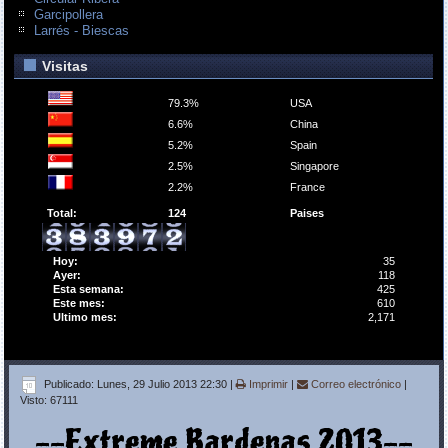
Garcipollera
Larrés - Biescas
Visitas
79.3%
USA
6.6%
China
5.2%
Spain
2.5%
Singapore
2.2%
France
Total:
124
Paises
Hoy:
35
Ayer:
118
Esta semana:
425
Este mes:
610
Ultimo mes:
2,171
Publicado: Lunes, 29 Julio 2013 22:30
|
Imprimir
|
Correo electrónico
|
Visto: 67111
--Extreme Bardenas 2013--