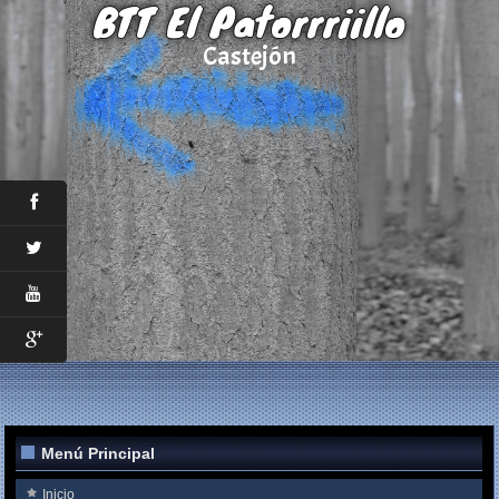
BTT El Patorrriillo
Castejón
Menú Principal
Inicio