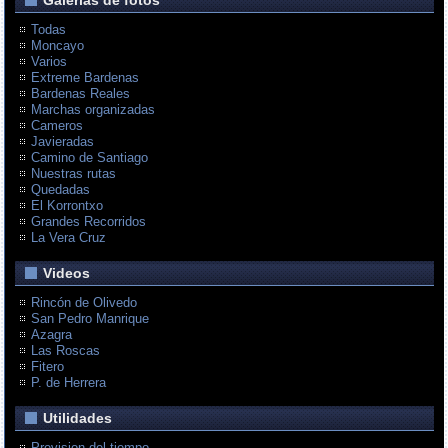
Galerias de fotos
Todas
Moncayo
Varios
Extreme Bardenas
Bardenas Reales
Marchas organizadas
Cameros
Javieradas
Camino de Santiago
Nuestras rutas
Quedadas
El Korrontxo
Grandes Recorridos
La Vera Cruz
Videos
Rincón de Olivedo
San Pedro Manrique
Azagra
Las Roscas
Fitero
P. de Herrera
Utilidades
Prevision del tiempo