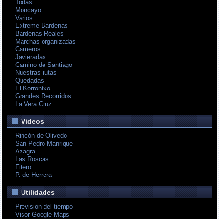
Todas
Moncayo
Varios
Extreme Bardenas
Bardenas Reales
Marchas organizadas
Cameros
Javieradas
Camino de Santiago
Nuestras rutas
Quedadas
El Korrontxo
Grandes Recorridos
La Vera Cruz
Videos
Rincón de Olivedo
San Pedro Manrique
Azagra
Las Roscas
Fitero
P. de Herrera
Utilidades
Prevision del tiempo
Visor Google Maps