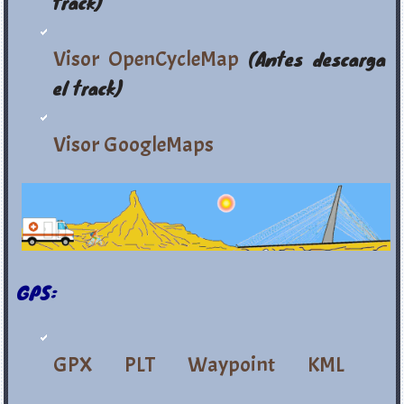
track)
Visor OpenCycleMap
(Antes descarga
el track)
Visor GoogleMaps
GPS:
GPX
PLT
Waypoint
KML