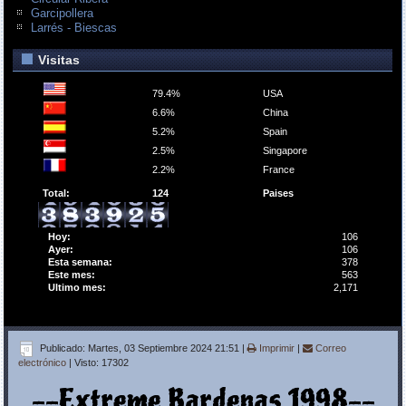
Garcipollera
Larrés - Biescas
Visitas
79.4%
USA
6.6%
China
5.2%
Spain
2.5%
Singapore
2.2%
France
Total:
124
Paises
Hoy:
106
Ayer:
106
Esta semana:
378
Este mes:
563
Ultimo mes:
2,171
Publicado: Martes, 03 Septiembre 2024 21:51
|
Imprimir
|
Correo
electrónico
| Visto: 17302
--Extreme Bardenas 1998--