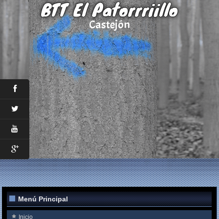
BTT El Patorrriillo
Castejón
Menú Principal
Inicio