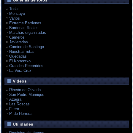
Galerias de fotos
Todas
Moncayo
Varios
Extreme Bardenas
Bardenas Reales
Marchas organizadas
Cameros
Javieradas
Camino de Santiago
Nuestras rutas
Quedadas
El Korrontxo
Grandes Recorridos
La Vera Cruz
Videos
Rincón de Olivedo
San Pedro Manrique
Azagra
Las Roscas
Fitero
P. de Herrera
Utilidades
Prevision del tiempo