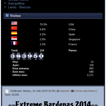
Garcipollera
Larrés - Biescas
Visitas
79.3%
USA
6.6%
China
5.2%
Spain
2.5%
Singapore
2.2%
France
Total:
124
Paises
Hoy:
13
Ayer:
118
Esta semana:
403
Este mes:
588
Ultimo mes:
2,171
Publicado: Martes, 15 Julio 2014 22:39
|
Imprimir
|
Correo electrónico
|
Visto: 62180
--Extreme Bardenas 2014--