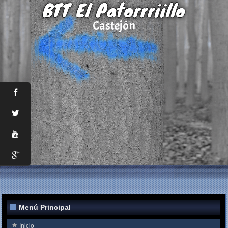
BTT El Patorrriillo
Castejón
Menú Principal
Inicio