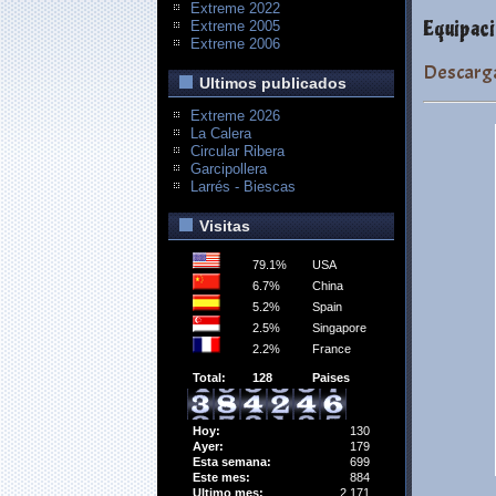
Extreme 2022
Equipaci
Extreme 2005
Extreme 2006
Descarg
Ultimos publicados
Extreme 2026
La Calera
Circular Ribera
Garcipollera
Larrés - Biescas
Visitas
79.1%
USA
6.7%
China
5.2%
Spain
2.5%
Singapore
2.2%
France
Total:
128
Paises
Hoy:
130
Ayer:
179
Esta semana:
699
Este mes:
884
Ultimo mes:
2,171