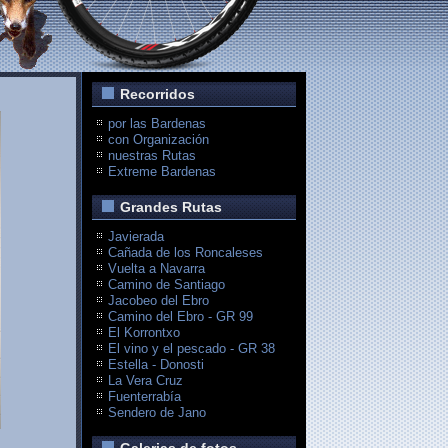
Recorridos
por las Bardenas
con Organización
nuestras Rutas
Extreme Bardenas
Grandes Rutas
Javierada
Cañada de los Roncaleses
Vuelta a Navarra
Camino de Santiago
Jacobeo del Ebro
Camino del Ebro - GR 99
El Korrontxo
El vino y el pescado - GR 38
Estella - Donosti
La Vera Cruz
Fuenterrabía
Sendero de Jano