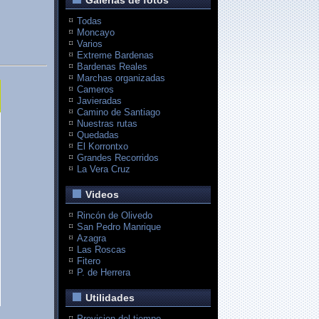
Galerias de fotos
Todas
Moncayo
Varios
Extreme Bardenas
Bardenas Reales
Marchas organizadas
Cameros
Javieradas
Camino de Santiago
Nuestras rutas
Quedadas
El Korrontxo
Grandes Recorridos
La Vera Cruz
Videos
Rincón de Olivedo
San Pedro Manrique
Azagra
Las Roscas
Fitero
P. de Herrera
Utilidades
Prevision del tiempo