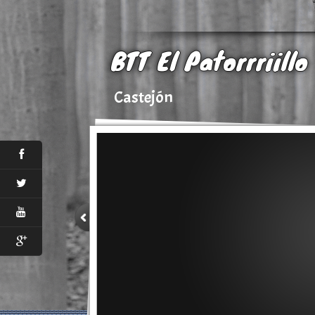
BTT El Patorrriillo
Castejón