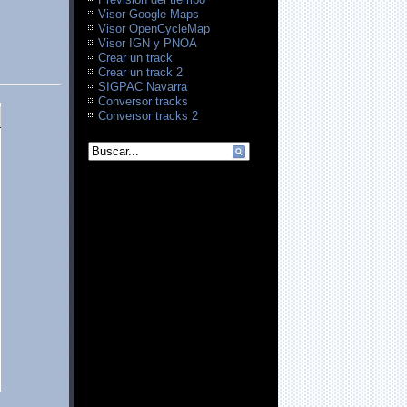
Visor Google Maps
Visor OpenCycleMap
Visor IGN y PNOA
Crear un track
Crear un track 2
SIGPAC Navarra
Conversor tracks
Conversor tracks 2