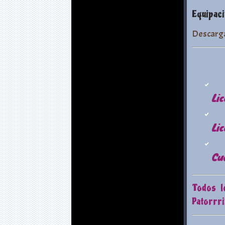
Equipaci
Descarg
Li
Li
Cu
Todos l
Patorrrii