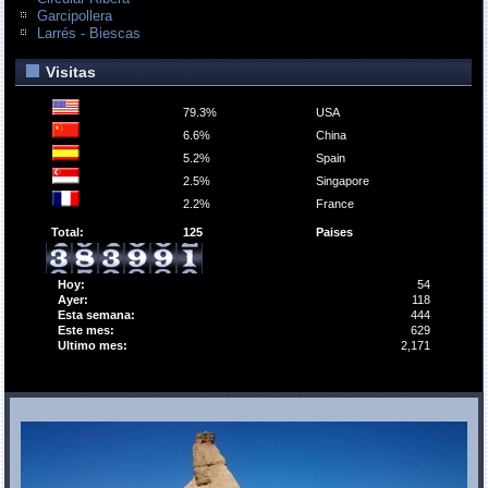
Garcipollera
Larrés - Biescas
Visitas
79.3%
USA
6.6%
China
5.2%
Spain
2.5%
Singapore
2.2%
France
Total:
125
Paises
Hoy:
54
Ayer:
118
Esta semana:
444
Este mes:
629
Ultimo mes:
2,171