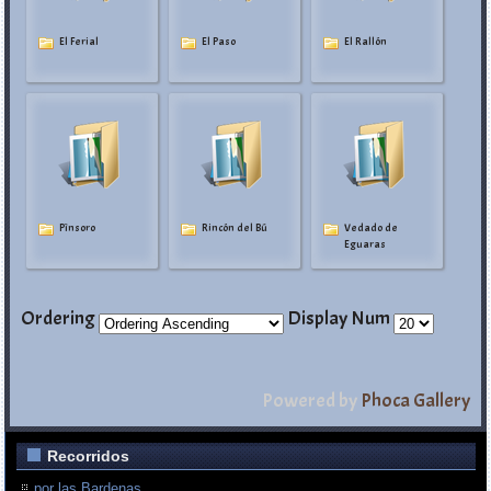
El Ferial
El Paso
El Rallón
Pìnsoro
Rincón del Bú
Vedado de
Eguaras
Ordering
Display Num
Powered by
Phoca Gallery
Recorridos
por las Bardenas