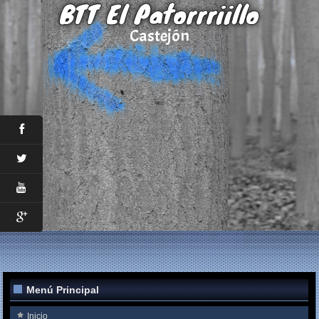
BTT El Patorrriillo
Castejón
Menú Principal
Inicio