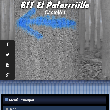
BTT El Patorrriillo
Castejón
Menú Principal
Inicio