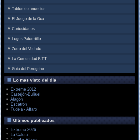
Tablón de anuncios
El Juego de la Oca
Curiosidades
Logos Patorrriillo
Zorro del Vedado
La Comunidad B.T.T.
Guia del Peregrino
Lo mas visto del dia
Extreme 2012
Castejón-Buñuel
Alagón
Escatrón
Tudela - Alfaro
Ultimos publicados
Extreme 2026
La Calera
Circular Ribera