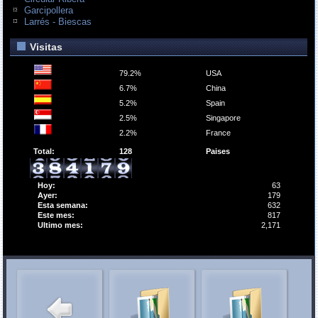
Garcipollera
Larrés - Biescas
Visitas
79.2%
USA
6.7%
China
5.2%
Spain
2.5%
Singapore
2.2%
France
Total:
128
Paises
Hoy:
63
Ayer:
179
Esta semana:
632
Este mes:
817
Ultimo mes:
2,171