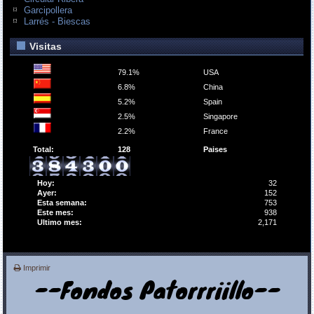
Garcipollera
Larrés - Biescas
Visitas
79.1%
USA
6.8%
China
5.2%
Spain
2.5%
Singapore
2.2%
France
Total:
128
Paises
Hoy:
32
Ayer:
152
Esta semana:
753
Este mes:
938
Ultimo mes:
2,171
Imprimir
--Fondos Patorrriillo--