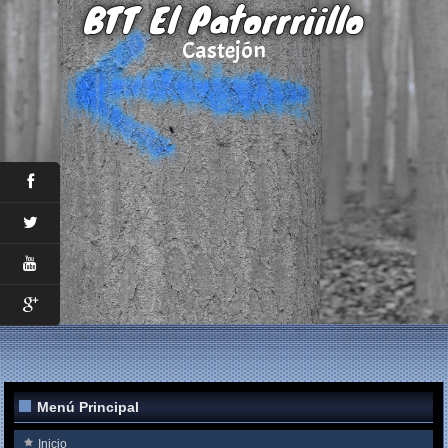
BTT El Patorrriillo
Castejón
Menú Principal
Inicio