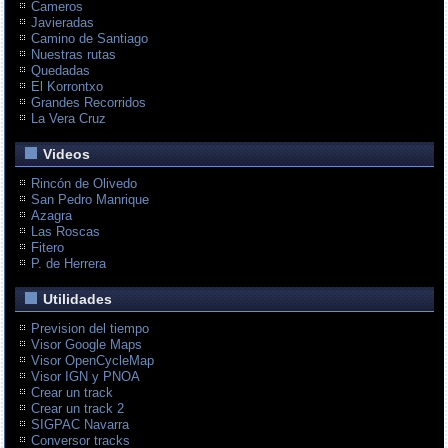
Cameros
Javieradas
Camino de Santiago
Nuestras rutas
Quedadas
El Korrontxo
Grandes Recorridos
La Vera Cruz
Videos
Rincón de Olivedo
San Pedro Manrique
Azagra
Las Roscas
Fitero
P. de Herrera
Utilidades
Prevision del tiempo
Visor Google Maps
Visor OpenCycleMap
Visor IGN y PNOA
Crear un track
Crear un track 2
SIGPAC Navarra
Conversor tracks