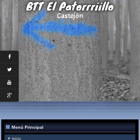
BTT El Patorrriillo
Castejón
Menú Principal
Inicio