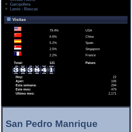
Garcipollera
Larrés - Biescas
Visitas
79.4%
USA
6.6%
China
5.2%
Spain
2.5%
Singapore
2.2%
France
Total:
121
Paises
Hoy:
22
Ayer:
106
Esta semana:
294
Este mes:
479
Ultimo mes:
2,171
San Pedro Manrique