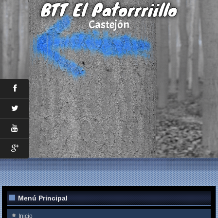
BTT El Patorrriillo
Castejón
Menú Principal
Inicio