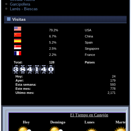
Garcipollera
Larrés - Biescas
Visitas
79.2%
USA
6.7%
China
5.2%
Spain
2.5%
Singapore
2.2%
France
Total:
128
Paises
Hoy:
24
Ayer:
179
Esta semana:
593
Este mes:
778
Ultimo mes:
2,171