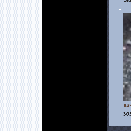
262
Bar
305