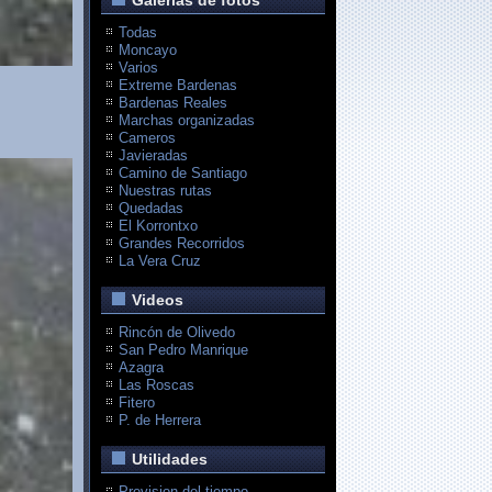
Galerias de fotos
Todas
Moncayo
Varios
Extreme Bardenas
Bardenas Reales
Marchas organizadas
Cameros
Javieradas
Camino de Santiago
Nuestras rutas
Quedadas
El Korrontxo
Grandes Recorridos
La Vera Cruz
Videos
Rincón de Olivedo
San Pedro Manrique
Azagra
Las Roscas
Fitero
P. de Herrera
Utilidades
Prevision del tiempo