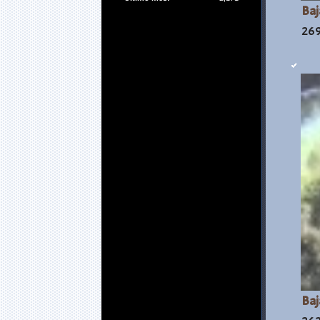
Baj
269
Baj