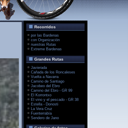
Recorridos
por las Bardenas
con Organización
nuestras Rutas
Extreme Bardenas
Grandes Rutas
Javierada
Cañada de los Roncaleses
Vuelta a Navarra
Camino de Santiago
Jacobeo del Ebro
Camino del Ebro - GR 99
El Korrontxo
El vino y el pescado - GR 38
Estella - Donosti
La Vera Cruz
Fuenterrabía
Sendero de Jano