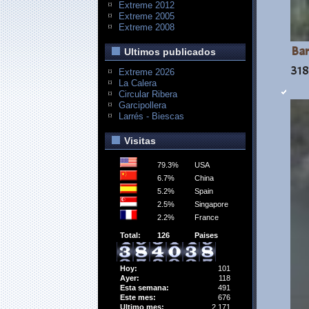
Extreme 2012
Extreme 2005
Extreme 2008
Bar
Ultimos publicados
318
Extreme 2026
La Calera
Circular Ribera
Garcipollera
Larrés - Biescas
Visitas
79.3%
USA
6.7%
China
5.2%
Spain
2.5%
Singapore
2.2%
France
Total:
126
Paises
Hoy:
101
Ayer:
118
Esta semana:
491
Este mes:
676
Ultimo mes:
2,171