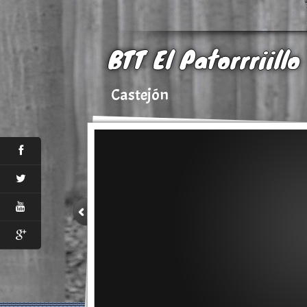
BTT El Patorrriillo
Castejón