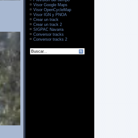
Visor Google Maps
Visor OpenCycleMap
Visor IGN y PNOA
Crear un track
Crear un track 2
SIGPAC Navarra
Conversor tracks
Conversor tracks 2