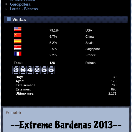
Garcipollera
Larrés - Biescas
Visitas
79.1%
USA
6.7%
China
5.2%
Spain
2.5%
Singapore
2.2%
France
Total:
128
Paises
Hoy:
139
Ayer:
179
Esta semana:
708
Este mes:
893
Ultimo mes:
2,171
Imprimir
--Extreme Bardenas 2013--