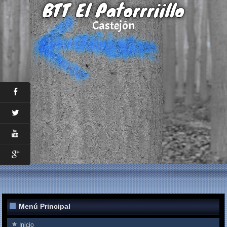
BTT El Patorrriillo
Castejón
Menú Principal
Inicio