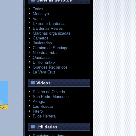
Galerias de fotos
Todas
Moncayo
Varios
Extreme Bardenas
Bardenas Reales
Marchas organizadas
Cameros
Javieradas
Camino de Santiago
Nuestras rutas
Quedadas
El Korrontxo
Grandes Recorridos
La Vera Cruz
Videos
Rincón de Olivedo
San Pedro Manrique
Azagra
Las Roscas
Fitero
P. de Herrera
Utilidades
Prevision del tiempo