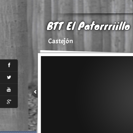
BTT El Patorrriillo
Castejón