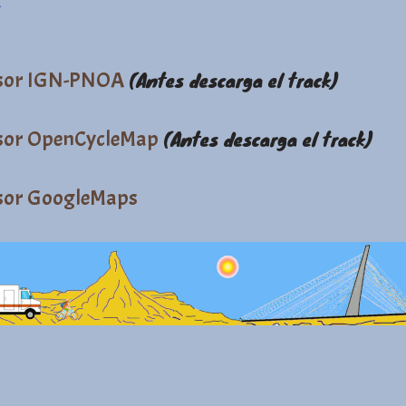
sor IGN-PNOA
(Antes descarga el track)
sor OpenCycleMap
(Antes descarga el track)
sor GoogleMaps