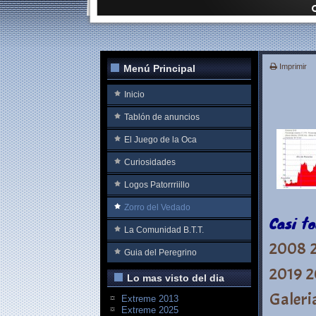
Imprimir
Menú Principal
Inicio
Tablón de anuncios
El Juego de la Oca
Curiosidades
Logos Patorrriillo
Zorro del Vedado
Casi t
La Comunidad B.T.T.
2008
Guia del Peregrino
2019
2
Lo mas visto del dia
Galeri
Extreme 2013
Extreme 2025