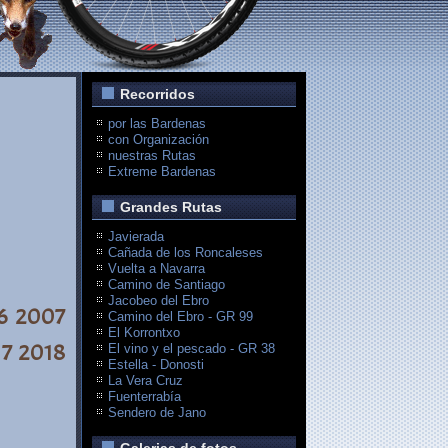
Recorridos
por las Bardenas
con Organización
nuestras Rutas
Extreme Bardenas
Grandes Rutas
Javierada
Cañada de los Roncaleses
Vuelta a Navarra
Camino de Santiago
Jacobeo del Ebro
6
2007
Camino del Ebro - GR 99
El Korrontxo
17
2018
El vino y el pescado - GR 38
Estella - Donosti
La Vera Cruz
Fuenterrabía
Sendero de Jano