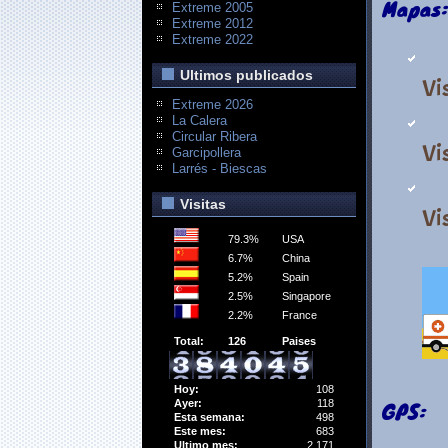
Mapas:
Extreme 2005
Extreme 2012
Extreme 2022
Ultimos publicados
Vi
Extreme 2026
La Calera
Circular Ribera
Vi
Garcipollera
Larrés - Biescas
Visitas
Vi
79.3%
USA
6.7%
China
5.2%
Spain
2.5%
Singapore
2.2%
France
Total:
126
Paises
Hoy:
108
GPS:
Ayer:
118
Esta semana:
498
Este mes:
683
Ultimo mes:
2,171