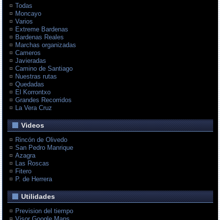
Todas
Moncayo
Varios
Extreme Bardenas
Bardenas Reales
Marchas organizadas
Cameros
Javieradas
Camino de Santiago
Nuestras rutas
Quedadas
El Korrontxo
Grandes Recorridos
La Vera Cruz
Videos
Rincón de Olivedo
San Pedro Manrique
Azagra
Las Roscas
Fitero
P. de Herrera
Utilidades
Prevision del tiempo
Visor Google Maps