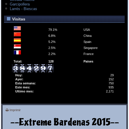
Garcipollera
Larrés - Biescas
Visitas
79.1%
USA
6.8%
China
5.2%
Spain
2.5%
Singapore
2.2%
France
Total:
128
Paises
Hoy:
29
Ayer:
152
Esta semana:
750
Este mes:
935
Ultimo mes:
2,171
Imprimir
--Extreme Bardenas 2015--