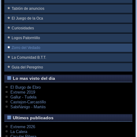
Tablón de anuncios
El Juego de la Oca
Curiosidades
Logos Patorrriillo
Zorro del Vedado
La Comunidad B.T.T.
Guia del Peregrino
Lo mas visto del dia
El Burgo de Ebro
Extreme 2019
Gallur - Tudela
Castejon-Carcastillo
Sabiñánigo - Martés
Ultimos publicados
Extreme 2026
La Calera
Circular Ribera