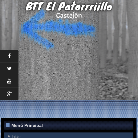
BTT El Patorrriillo
Castejón
Menú Principal
Inicio