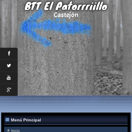
BTT El Patorrriillo
Castejón
Menú Principal
Inicio