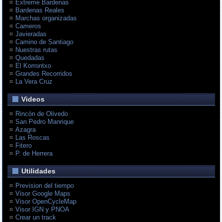
Extreme Bardenas
Bardenas Reales
Marchas organizadas
Cameros
Javieradas
Camino de Santiago
Nuestras rutas
Quedadas
El Korrontxo
Grandes Recorridos
La Vera Cruz
Videos
Rincón de Olivedo
San Pedro Manrique
Azagra
Las Roscas
Fitero
P. de Herrera
Utilidades
Prevision del tiempo
Visor Google Maps
Visor OpenCycleMap
Visor IGN y PNOA
Crear un track