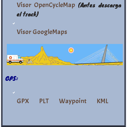
Visor OpenCycleMap
(Antes descarga
el track)
Visor GoogleMaps
GPS:
GPX
PLT
Waypoint
KML