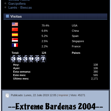
Garcipollera
Larrés - Biescas
Visitas
79.4%
USA
6.6%
China
5.2%
Spain
2.5%
Singapore
2.2%
France
Total:
124
Paises
Hoy:
108
Ayer:
106
Esta semana:
380
Este mes:
565
Ultimo mes:
2,171
Publicado: Lunes, 22 Julio 2019 12:05
|
Imprimir
| Visto: 45271
--Extreme Bardenas 2004--