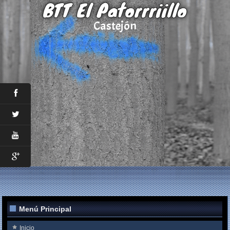
BTT El Patorrriillo
Castejón
Menú Principal
Inicio