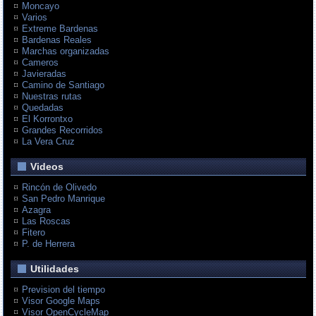
Moncayo
Varios
Extreme Bardenas
Bardenas Reales
Marchas organizadas
Cameros
Javieradas
Camino de Santiago
Nuestras rutas
Quedadas
El Korrontxo
Grandes Recorridos
La Vera Cruz
Videos
Rincón de Olivedo
San Pedro Manrique
Azagra
Las Roscas
Fitero
P. de Herrera
Utilidades
Prevision del tiempo
Visor Google Maps
Visor OpenCycleMap