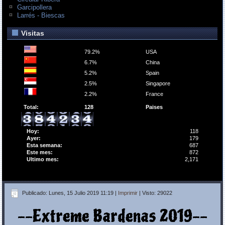
Garcipollera
Larrés - Biescas
Visitas
79.2%
USA
6.7%
China
5.2%
Spain
2.5%
Singapore
2.2%
France
Total:
128
Paises
Hoy:
118
Ayer:
179
Esta semana:
687
Este mes:
872
Ultimo mes:
2,171
Publicado: Lunes, 15 Julio 2019 11:19
|
Imprimir
| Visto: 29022
--Extreme Bardenas 2019--