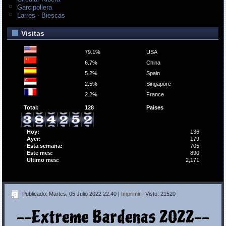
Garcipollera
Larrés - Biescas
Visitas
79.1%
USA
6.7%
China
5.2%
Spain
2.5%
Singapore
2.2%
France
Total:
128
Paises
Hoy:
136
Ayer:
179
Esta semana:
705
Este mes:
890
Ultimo mes:
2,171
Publicado: Martes, 05 Julio 2022 22:40
|
Imprimir
| Visto: 21520
--Extreme Bardenas 2022--