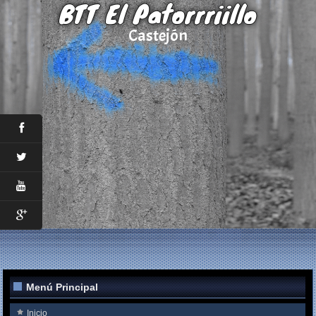
BTT El Patorrriillo
Castejón
Menú Principal
Inicio