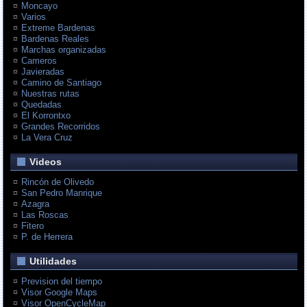
Moncayo
Varios
Extreme Bardenas
Bardenas Reales
Marchas organizadas
Cameros
Javieradas
Camino de Santiago
Nuestras rutas
Quedadas
El Korrontxo
Grandes Recorridos
La Vera Cruz
Videos
Rincón de Olivedo
San Pedro Manrique
Azagra
Las Roscas
Fitero
P. de Herrera
Utilidades
Prevision del tiempo
Visor Google Maps
Visor OpenCycleMap