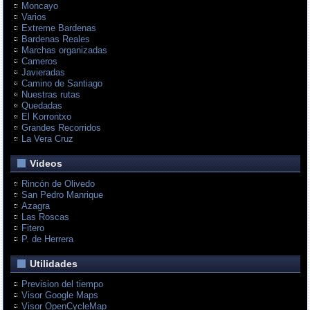
Moncayo
Varios
Extreme Bardenas
Bardenas Reales
Marchas organizadas
Cameros
Javieradas
Camino de Santiago
Nuestras rutas
Quedadas
El Korrontxo
Grandes Recorridos
La Vera Cruz
Videos
Rincón de Olivedo
San Pedro Manrique
Azagra
Las Roscas
Fitero
P. de Herrera
Utilidades
Prevision del tiempo
Visor Google Maps
Visor OpenCycleMap