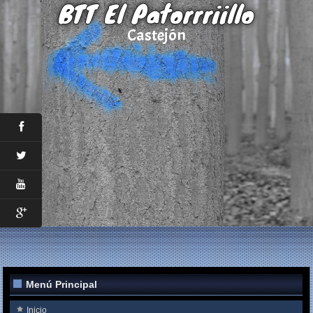
BTT El Patorrriillo
Castejón
Menú Principal
Inicio