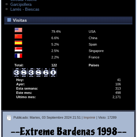
Garcipollera
Larrés - Biescas
Visitas
79.4%
USA
6.6%
China
5.2%
Spain
2.5%
Singapore
2.2%
France
Total:
122
Paises
Hoy:
41
Ayer:
106
Esta semana:
313
Este mes:
498
Ultimo mes:
2,171
Publicado: Martes, 03 Septiembre 2024 21:51
|
Imprimir
| Visto: 17289
--Extreme Bardenas 1998--