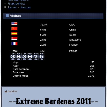
Garcipollera
Larrés - Biescas
Visitas
79.4%
USA
6.6%
China
5.2%
Spain
2.5%
Singapore
2.2%
France
Total:
123
Paises
Hoy:
56
Ayer:
106
Esta semana:
328
Este mes:
513
Ultimo mes:
2,171
Imprimir
--Extreme Bardenas 2011--