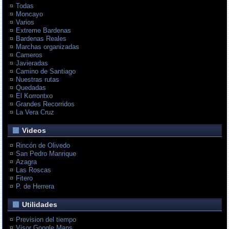
Todas
Moncayo
Varios
Extreme Bardenas
Bardenas Reales
Marchas organizadas
Cameros
Javieradas
Camino de Santiago
Nuestras rutas
Quedadas
El Korrontxo
Grandes Recorridos
La Vera Cruz
Videos
Rincón de Olivedo
San Pedro Manrique
Azagra
Las Roscas
Fitero
P. de Herrera
Utilidades
Prevision del tiempo
Visor Google Maps