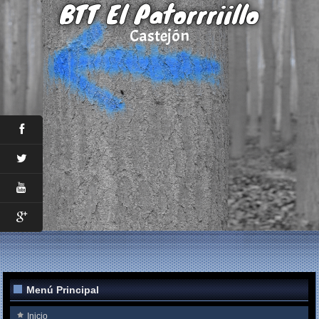
BTT El Patorrriillo
Castejón
Menú Principal
Inicio