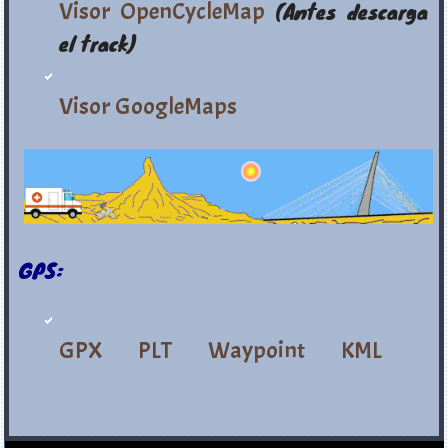
Visor OpenCycleMap
(Antes descarga
el track)
Visor GoogleMaps
GPS:
GPX
PLT
Waypoint
KML