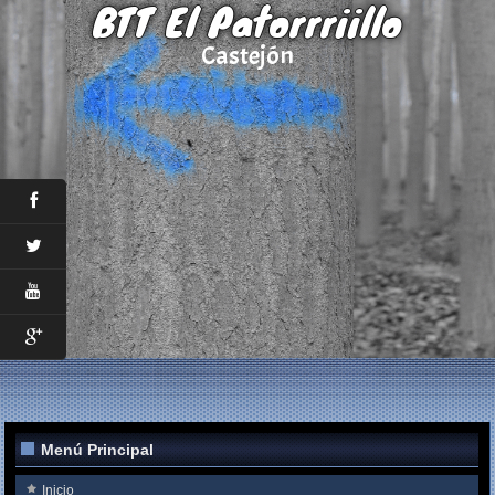
BTT El Patorrriillo
Castejón
Menú Principal
Inicio