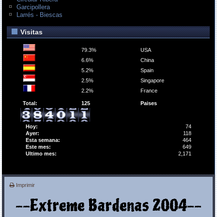
Garcipollera
Larrés - Biescas
Visitas
79.3%
USA
6.6%
China
5.2%
Spain
2.5%
Singapore
2.2%
France
Total:
125
Paises
Hoy:
74
Ayer:
118
Esta semana:
464
Este mes:
649
Ultimo mes:
2,171
Imprimir
--Extreme Bardenas 2004--