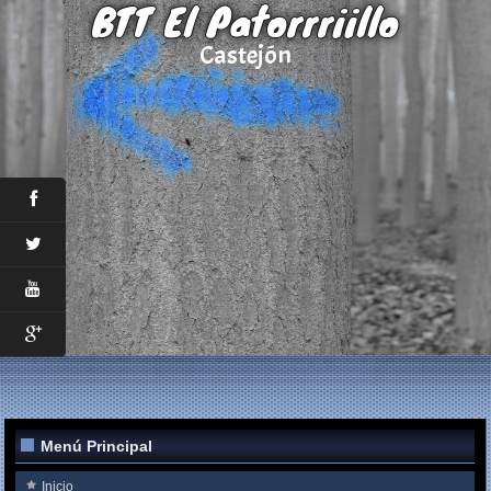
BTT El Patorrriillo
Castejón
Menú Principal
Inicio