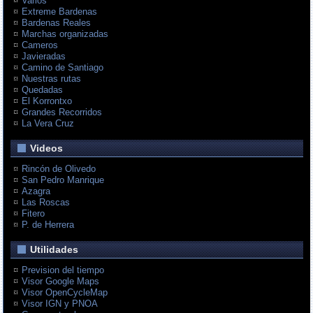
Varios
Extreme Bardenas
Bardenas Reales
Marchas organizadas
Cameros
Javieradas
Camino de Santiago
Nuestras rutas
Quedadas
El Korrontxo
Grandes Recorridos
La Vera Cruz
Videos
Rincón de Olivedo
San Pedro Manrique
Azagra
Las Roscas
Fitero
P. de Herrera
Utilidades
Prevision del tiempo
Visor Google Maps
Visor OpenCycleMap
Visor IGN y PNOA