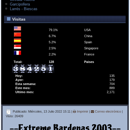
Garcipollera
Larrés - Biescas
Visitas
79.1%
USA
6.7%
China
5.2%
Spain
2.5%
Singapore
2.2%
France
Total:
128
Paises
Hoy:
135
Ayer:
179
Esta semana:
704
Este mes:
889
Ultimo mes:
2,171
Publicado: Miércoles, 13 Julio 2022 15:11
|
Imprimir
|
Correo electrónico
|
Visto: 26409
--Extreme Bardenas 2003--