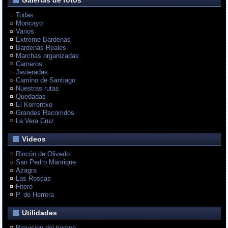
Galerias de fotos
Todas
Moncayo
Varios
Extreme Bardenas
Bardenas Reales
Marchas organizadas
Cameros
Javieradas
Camino de Santiago
Nuestras rutas
Quedadas
El Korrontxo
Grandes Recorridos
La Vera Cruz
Videos
Rincón de Olivedo
San Pedro Manrique
Azagra
Las Roscas
Fitero
P. de Herrera
Utilidades
Prevision del tiempo