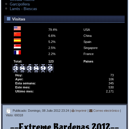
Garcipollera
Larrés - Biescas
Visitas
79.4%
USA
6.6%
China
5.2%
Spain
2.5%
Singapore
2.2%
France
Total:
123
Paises
Hoy:
73
Ayer:
106
Esta semana:
345
Este mes:
530
Ultimo mes:
2,171
Publicado: Domingo, 08 Julio 2012 23:24
|
Imprimir
|
Correo electrónico
|
Visto: 69318
--Extreme Bardenas 2012--