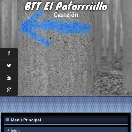
BTT El Patorrriillo
Castejón
Menú Principal
Inicio