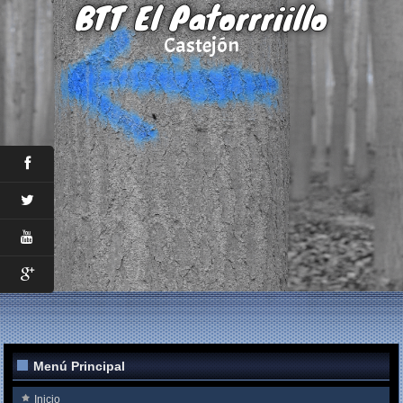
BTT El Patorrriillo
Castejón
Menú Principal
Inicio