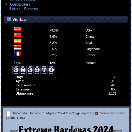
Garcipollera
Larrés - Biescas
Visitas
79.3%
USA
6.6%
China
5.2%
Spain
2.5%
Singapore
2.2%
France
Total:
124
Paises
Hoy:
33
Ayer:
118
Esta semana:
423
Este mes:
608
Ultimo mes:
2,171
Publicado: Domingo, 18 Agosto 2024 23:02
|
Imprimir
|
Correo electrónico
| Visto: 11193
--Extreme Bardenas 2024--