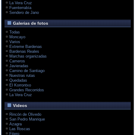
La Vera Cruz
Fuenterrabía
Sendero de Jano
Galerias de fotos
Todas
Moncayo
Varios
Extreme Bardenas
Bardenas Reales
Marchas organizadas
Cameros
Javieradas
Camino de Santiago
Nuestras rutas
Quedadas
El Korrontxo
Grandes Recorridos
La Vera Cruz
Videos
Rincón de Olivedo
San Pedro Manrique
Azagra
Las Roscas
Fitero