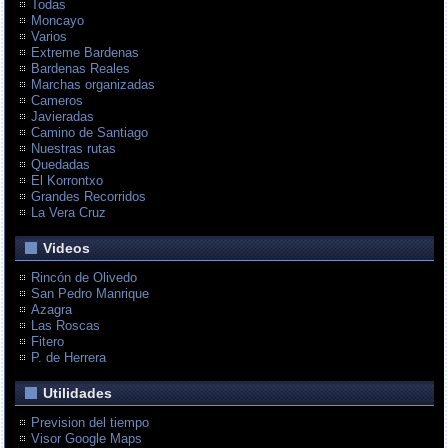
Todas
Moncayo
Varios
Extreme Bardenas
Bardenas Reales
Marchas organizadas
Cameros
Javieradas
Camino de Santiago
Nuestras rutas
Quedadas
El Korrontxo
Grandes Recorridos
La Vera Cruz
Videos
Rincón de Olivedo
San Pedro Manrique
Azagra
Las Roscas
Fitero
P. de Herrera
Utilidades
Prevision del tiempo
Visor Google Maps