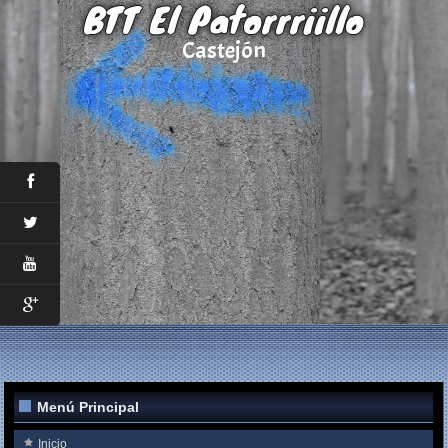
BTT El Patorrriillo
Castejón
Menú Principal
Inicio