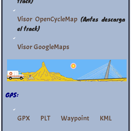
track)
Visor OpenCycleMap
(Antes descarga
el track)
Visor GoogleMaps
GPS:
GPX
PLT
Waypoint
KML