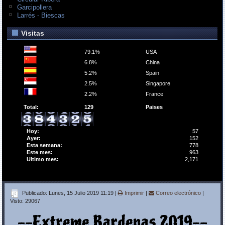
Garcipollera
Larrés - Biescas
Visitas
79.1%
USA
6.8%
China
5.2%
Spain
2.5%
Singapore
2.2%
France
Total:
129
Paises
Hoy:
57
Ayer:
152
Esta semana:
778
Este mes:
963
Ultimo mes:
2,171
Publicado: Lunes, 15 Julio 2019 11:19
|
Imprimir
|
Correo electrónico
|
Visto: 29067
--Extreme Bardenas 2019--