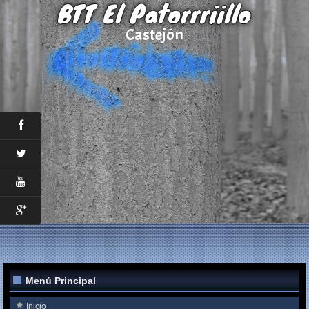
BTT El Patorrriillo
Castejón
Menú Principal
Inicio