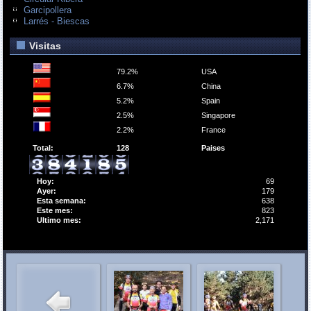
Garcipollera
Larrés - Biescas
Visitas
79.2%
USA
6.7%
China
5.2%
Spain
2.5%
Singapore
2.2%
France
Total:
128
Paises
Hoy:
69
Ayer:
179
Esta semana:
638
Este mes:
823
Ultimo mes:
2,171