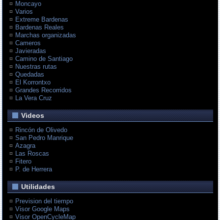
Moncayo
Varios
Extreme Bardenas
Bardenas Reales
Marchas organizadas
Cameros
Javieradas
Camino de Santiago
Nuestras rutas
Quedadas
El Korrontxo
Grandes Recorridos
La Vera Cruz
Videos
Rincón de Olivedo
San Pedro Manrique
Azagra
Las Roscas
Fitero
P. de Herrera
Utilidades
Prevision del tiempo
Visor Google Maps
Visor OpenCycleMap